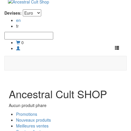
Devises:
en
fr
0
Toggle
navigati
Ancestral Cult SHOP
Aucun produit phare
Promotions
Nouveaux produits
Meilleures ventes