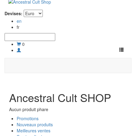
Devises:
en
fr
0
Toggle
navigati
Ancestral Cult SHOP
Aucun produit phare
Promotions
Nouveaux produits
Meilleures ventes