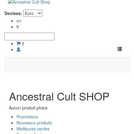
Devises:
en
fr
0
Toggle
navigati
Ancestral Cult SHOP
Aucun produit phare
Promotions
Nouveaux produits
Meilleures ventes