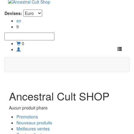
Devises:
en
fr
0
Toggle
navigati
Ancestral Cult SHOP
Aucun produit phare
Promotions
Nouveaux produits
Meilleures ventes