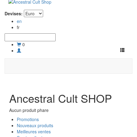
Devises:
en
fr
0
Toggle
navigati
Ancestral Cult SHOP
Aucun produit phare
Promotions
Nouveaux produits
Meilleures ventes