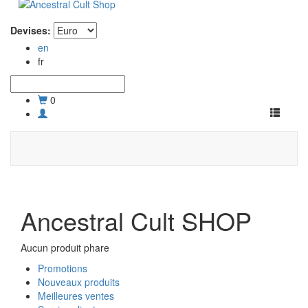
Devises:
en
fr
0
Toggle
navigati
Ancestral Cult SHOP
Aucun produit phare
Promotions
Nouveaux produits
Meilleures ventes