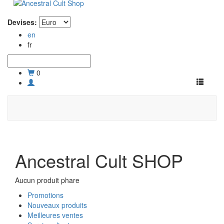
Devises:
en
fr
0
Toggle
navigati
Ancestral Cult SHOP
Aucun produit phare
Promotions
Nouveaux produits
Meilleures ventes