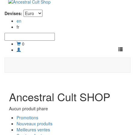
Devises:
en
fr
0
Toggle
navigati
Ancestral Cult SHOP
Aucun produit phare
Promotions
Nouveaux produits
Meilleures ventes