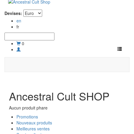
Devises:
en
fr
0
Toggle
navigati
Ancestral Cult SHOP
Aucun produit phare
Promotions
Nouveaux produits
Meilleures ventes