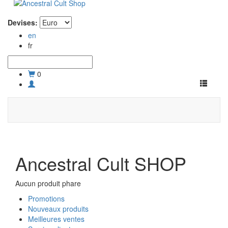
Devises:
en
fr
0
Toggle
navigati
Ancestral Cult SHOP
Aucun produit phare
Promotions
Nouveaux produits
Meilleures ventes