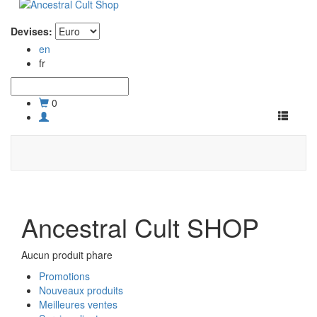
Devises:
en
fr
0
Toggle
navigati
Ancestral Cult SHOP
Aucun produit phare
Promotions
Nouveaux produits
Meilleures ventes