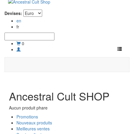
Devises:
en
fr
0
Toggle
navigati
Ancestral Cult SHOP
Aucun produit phare
Promotions
Nouveaux produits
Meilleures ventes