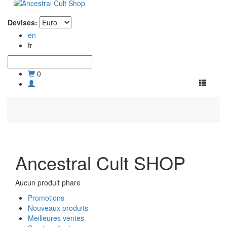
Devises:
en
fr
0
Toggle
navigati
Ancestral Cult SHOP
Aucun produit phare
Promotions
Nouveaux produits
Meilleures ventes