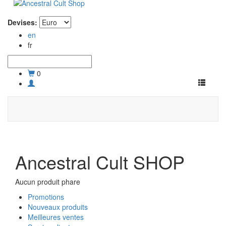
Devises:
en
fr
0
Toggle
navigati
Ancestral Cult SHOP
Aucun produit phare
Promotions
Nouveaux produits
Meilleures ventes