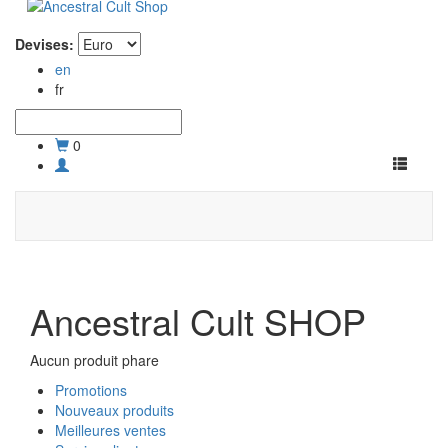
Devises:
en
fr
0
Toggle
navigati
Ancestral Cult SHOP
Aucun produit phare
Promotions
Nouveaux produits
Meilleures ventes