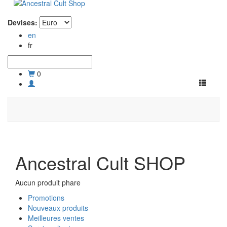
Devises:
en
fr
0
Toggle
navigati
Ancestral Cult SHOP
Aucun produit phare
Promotions
Nouveaux produits
Meilleures ventes