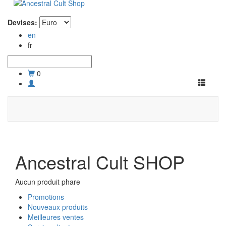
Devises:
en
fr
0
Toggle
navigati
Ancestral Cult SHOP
Aucun produit phare
Promotions
Nouveaux produits
Meilleures ventes